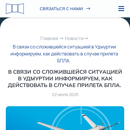
СВЯЗАТЬСЯ С НАМИ
СВЯЗАТЬСЯ
Главная
Новости
В связи со сложившейся ситуацией в Удмуртии
С НАМИ
информируем, как действовать в случае прилета
БПЛА. ⁣
Адрес
В СВЯЗИ СО СЛОЖИВШЕЙСЯ СИТУАЦИЕЙ
ИЖЕВСК, КИРОВА,
В УДМУРТИИ ИНФОРМИРУЕМ, КАК
108А
ДЕЙСТВОВАТЬ В СЛУЧАЕ ПРИЛЕТА БПЛА. ⁣
Электронная почта
02 июля 2025
IUK.OCO@YANDEX.RU
Диспетчер
+7 (3412) 313-494