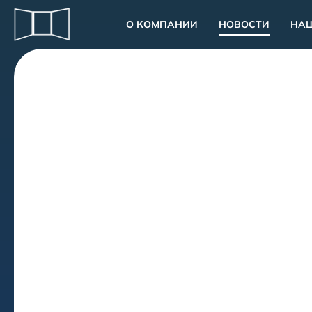
О КОМПАНИИ
НОВОСТИ
НА
СВЯЗАТЬСЯ
С НАМИ
Адрес
ИЖЕВСК, КИРОВА, 108А
Электронная почта
IUK.OCO@YANDEX.RU