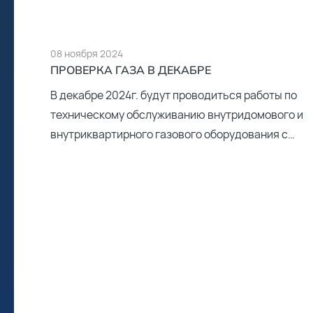
Диспетчер
+7 (3412) 313-494
08 ноября 2024
Аварийная служба
ПРОВЕРКА ГАЗА В ДЕКАБРЕ
+7 (3412) 77-00-89
В декабре 2024г. будут проводиться работы по
техническому обслуживанию внутридомового и
Приемная
внутриквартирного газового оборудования с
+7 (3412) 942-450
отключением от газоснабжения по следующим
адресам: