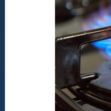
Диспетчер
+7 (3412) 313-494
Аварийная служба
+7 (3412) 77-00-89
Приемная
+7 (3412) 942-450