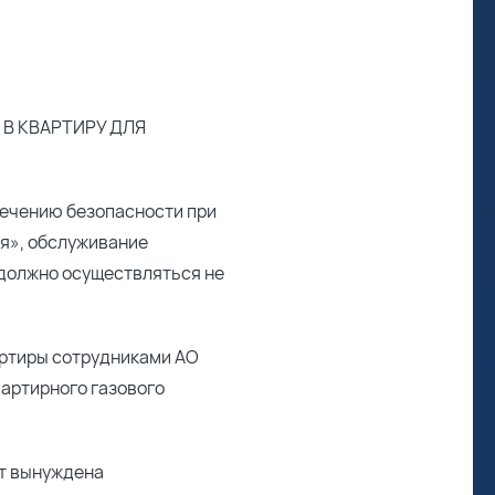
В КВАРТИРУ ДЛЯ
печению безопасности при
я», обслуживание
 должно осуществляться не
артиры сотрудниками АО
артирного газового
ет вынуждена