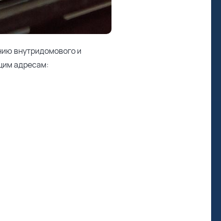
нию внутридомового и
щим адресам: