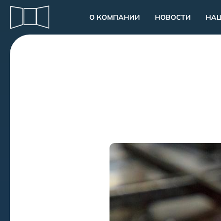
О КОМПАНИИ
НОВОСТИ
НА
СВЯЗАТЬСЯ
С НАМИ
Адрес
ИЖЕВСК, КИРОВА, 108А
Электронная почта
IUK.OCO@YANDEX.RU